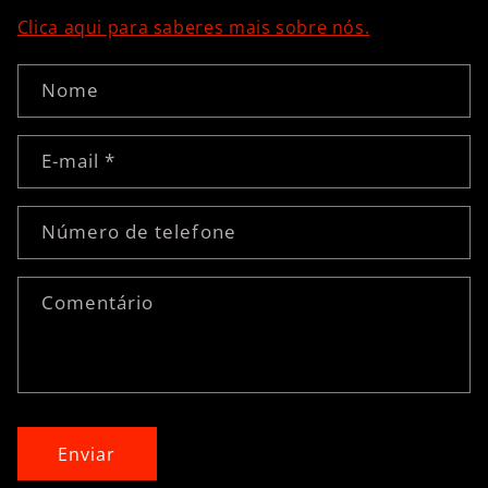
Clica aqui para saberes mais sobre nós.
F
Nome
o
r
E-mail
*
m
u
l
Número de telefone
á
r
Comentário
i
o
d
e
c
o
Enviar
n