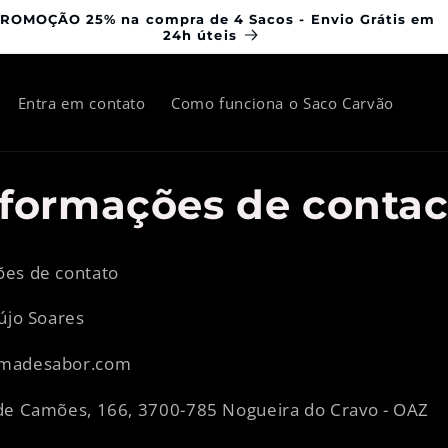
ROMOÇÃO 25% na compra de 4 Sacos - Envio Grátis em
24h úteis
Entra em contato
Como funciona o Saco Carvão
nformações de contac
ões de contato
aújo Soares
madesabor.com
de Camões, 166, 3700-785 Nogueira do Cravo - OAZ