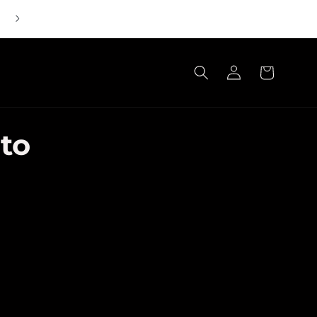
Seja o Chef que transforma simples refeições em
experiências memoráveis
Iniciar
Carrinho
sessão
to